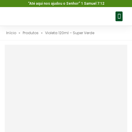
“Até aqui nos ajudou o Senhor” 1 Samuel 7:12
Sobre nós
Nossos pr
Baixar ca
Fale con
Início
»
Produtos
»
Violeta 120ml – Super Verde