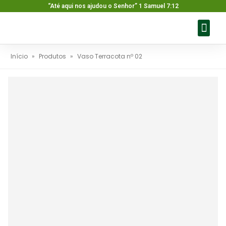
“Até aqui nos ajudou o Senhor” 1 Samuel 7:12
Sobre nós
Nossos pr
Baixar ca
Fale con
Início
»
Produtos
»
Vaso Terracota nº 02