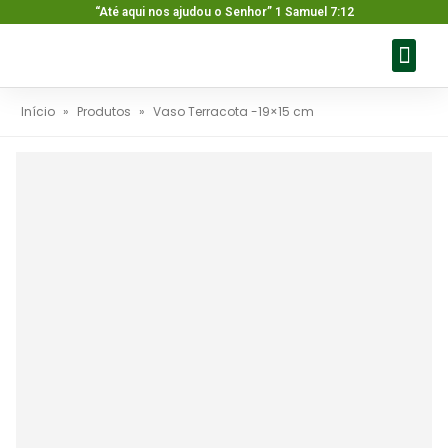
“Até aqui nos ajudou o Senhor” 1 Samuel 7:12
Sobre nós
Nossos pr
Baixar ca
Fale con
Início
»
Produtos
»
Vaso Terracota -19×15 cm