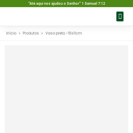
“Até aqui nos ajudou o Senhor” 1 Samuel 7:12
Sobre nós
Nossos pr
Baixar ca
Fale con
Início
»
Produtos
»
Vaso preto -15x11cm