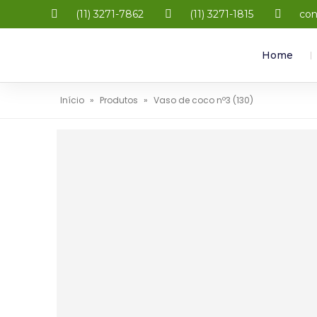
(11) 3271-7862
(11) 3271-1815
con
Home
Início
»
Produtos
»
Vaso de coco nº3 (130)