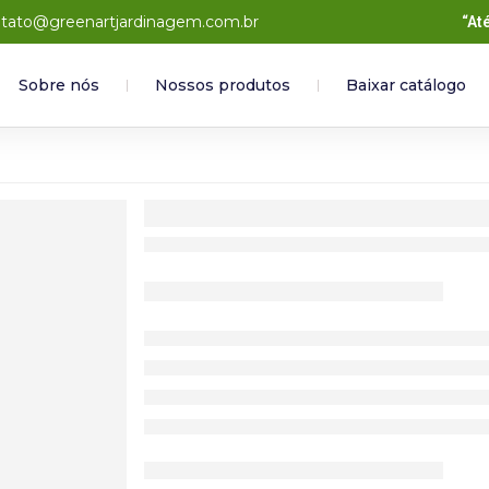
tato@greenartjardinagem.com.br
“At
Sobre nós
Nossos produtos
Baixar catálogo