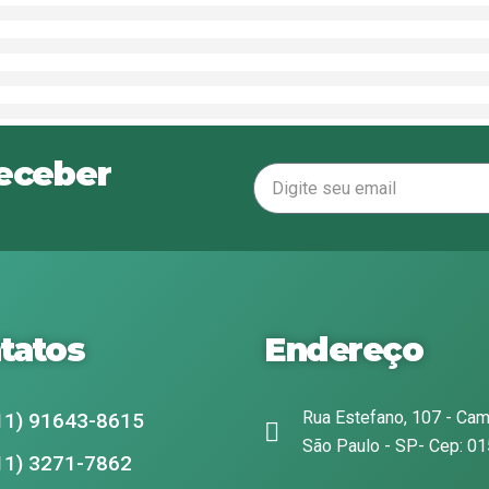
receber
tatos
Endereço
Rua Estefano, 107 - Cam
11) 91643-8615
São Paulo - SP- Cep: 0
11) 3271-7862