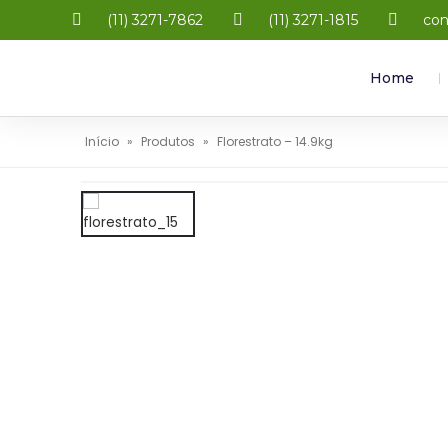
(11) 3271-7862
(11) 3271-1815
con
Home
Início
»
Produtos
»
Florestrato – 14.9kg