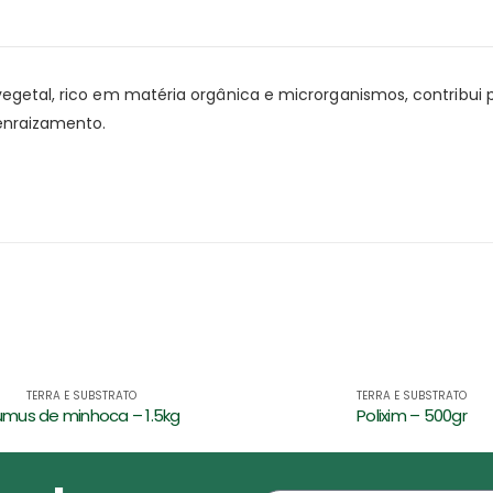
 vegetal, rico em matéria orgânica e microrganismos, contrib
 enraizamento.
TERRA E SUBSTRATO
TERRA E SUBSTRATO
Polixim – 500gr
Esterco Bovino – 4kg – Supe