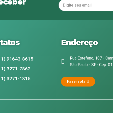
receber
tatos
Endereço
Rua Estefano, 107 - Cam
11) 91643-8615
São Paulo - SP- Cep: 0
11) 3271-7862
11) 3271-1815
Fazer rota