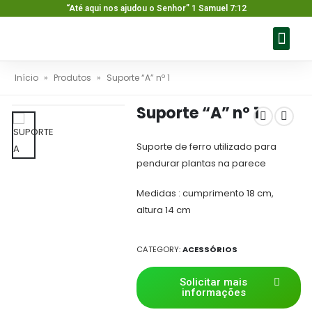
“Até aqui nos ajudou o Senhor” 1 Samuel 7:12
Sobre nós
Nossos pr
Baixar ca
Fale con
Início
»
Produtos
»
Suporte “A” nº 1
Suporte “A” nº 1
Suporte de ferro utilizado para
pendurar plantas na parece
Medidas : cumprimento 18 cm,
altura 14 cm
CATEGORY:
ACESSÓRIOS
Solicitar mais
informações