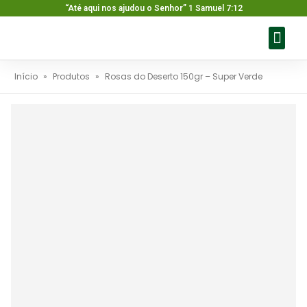
“Até aqui nos ajudou o Senhor” 1 Samuel 7:12
Sobre nós
Nossos pr
Baixar ca
Fale con
Início
»
Produtos
»
Rosas do Deserto 150gr – Super Verde