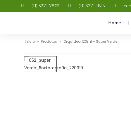
(11) 3271-7862
(11) 3271-1815
con
Home
Início
»
Produtos
»
Orquídea 120ml – Super Verde