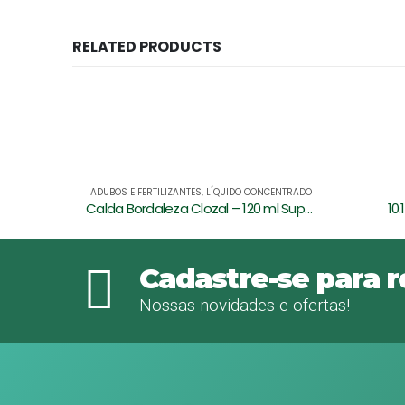
RELATED PRODUCTS
CENTRADO
LÍQUIDO CONCENTRADO
Calda Bordaleza Clozal – 120 ml Super Verde
10.10.10 500ml – Super Verde
Vi
Cadastre-se para 
Nossas novidades e ofertas!