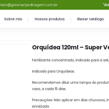
tato@greenartjardinagem.com.br
“At
Sobre nós
Nossos produtos
Baixar catálogo
Orquídea 120ml – Super V
Fertilizante concentrado, indicado para a a
Indicado para Orquídeas.
Recomendamos diluir uma tampa do produto 
vaso, a cada 15 dias.
Precauções: Não aplicar em dias chuvosos, i
enraizada.