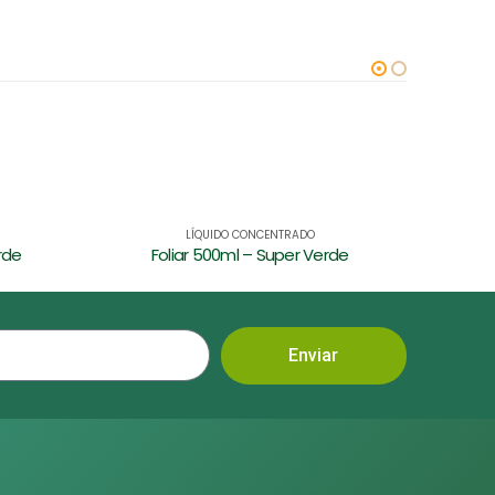
LÍQUIDO CONCENTRADO
ADUBOS 
rde
Enraizador 120ml – Super Verde
Enviar