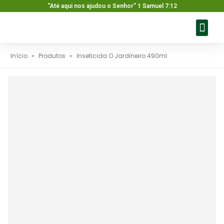
“Até aqui nos ajudou o Senhor” 1 Samuel 7:12
Sobre nós
Nossos pr
Baixar ca
Fale con
Início
»
Produtos
»
Inseticida O Jardineiro 490ml