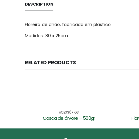
DESCRIPTION
Floreira de chão, fabricada em plástico
Medidas: 80 x 25cm
RELATED PRODUCTS
ACESSÓRIOS
r
Floreira nº 02 terracota 50cm
Flo