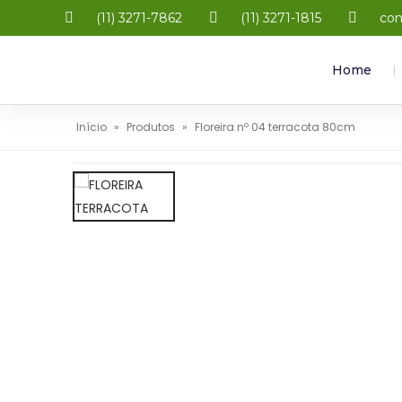
(11) 3271-7862
(11) 3271-1815
con
Home
Início
»
Produtos
»
Floreira nº 04 terracota 80cm