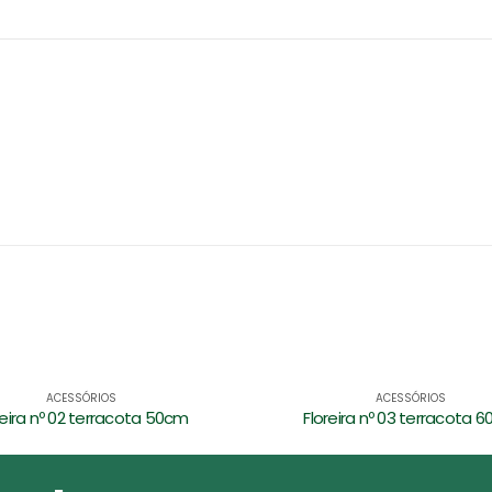
ACESSÓRIOS
ACESSÓRIOS
reira nº 03 terracota 60cm
Vaso quadrado nº 03