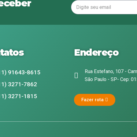
receber
tatos
Endereço
Rua Estefano, 107 - Cam
11) 91643-8615
São Paulo - SP- Cep: 0
11) 3271-7862
11) 3271-1815
Fazer rota