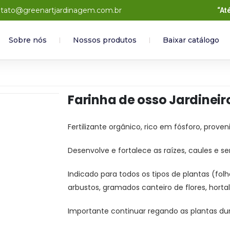
tato@greenartjardinagem.com.br
“At
Sobre nós
Nossos produtos
Baixar catálogo
Farinha de osso Jardineir
Fertilizante orgânico, rico em fósforo, pro
Desenvolve e fortalece as raízes, caules e s
Indicado para todos os tipos de plantas (fol
arbustos, gramados canteiro de flores, hortal
Importante continuar regando as plantas du