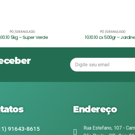
PÓ /GRANULADO
PÓ /GRANULADO
.10.10 cx 500gr – Jardineiro
receber
tatos
Endereço
Rua Estefano, 107 - Cam
11) 91643-8615