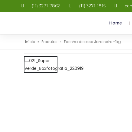
(11) 3271-7862
(11) 3271-1815
con
Home
Início
»
Produtos
»
Farinha de osso Jardineiro -1kg