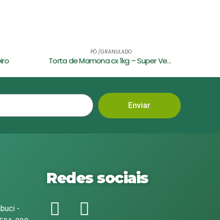
PÓ /GRANULADO
Torta de Mamona cx 1kg – Super Verde
Farinha de Osso cx 500gr – Jardineiro
Ur
Enviar
Redes sociais
buci -