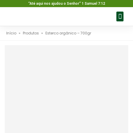
“Até aqui nos ajudou o Senhor” 1 Samuel 7:12
Sobre nós
Nossos pr
Baixar ca
Fale con
Início
»
Produtos
»
Esterco orgânico – 700gr