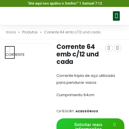
“Até aqui nos ajudou o Senhor” 1 Samuel 7:12
Sobre nós
Nossos pr
Baixar ca
Fale con
Início
»
Produtos
»
Corrente 64 emb c/12 und cada
Corrente 64
emb c/12 und
cada
Corrente tripla de aço utilizada
para pendurar vasos
Cumprimento 64cm
CATEGORY:
ACESSÓRIOS
Solicitar mais