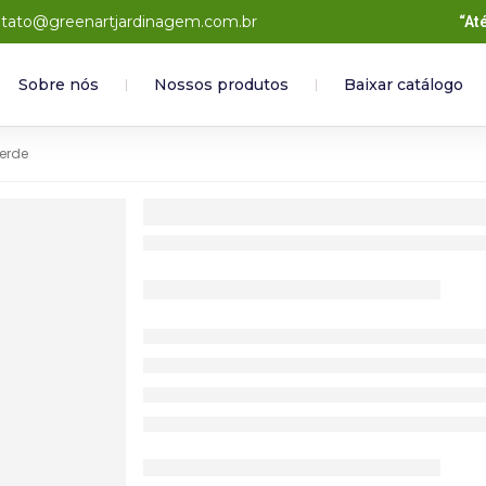
tato@greenartjardinagem.com.br
“At
Sobre nós
Nossos produtos
Baixar catálogo
Verde