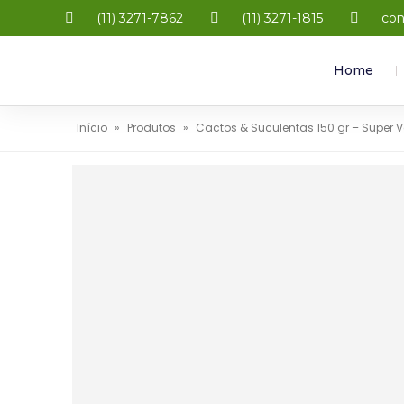
(11) 3271-7862
(11) 3271-1815
con
Home
Início
»
Produtos
»
Cactos & Suculentas 150 gr – Super 