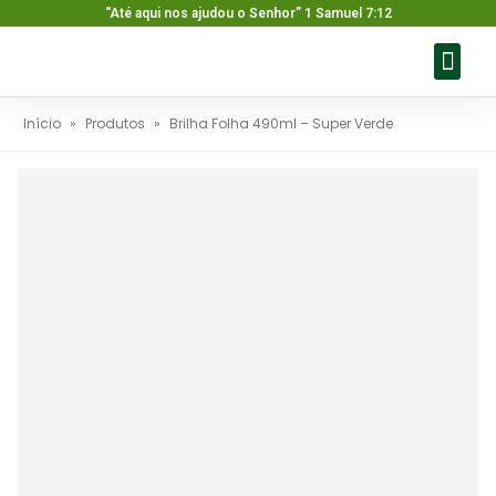
“Até aqui nos ajudou o Senhor” 1 Samuel 7:12
Sobre nós
Nossos pr
Baixar ca
Fale con
Início
»
Produtos
»
Brilha Folha 490ml – Super Verde