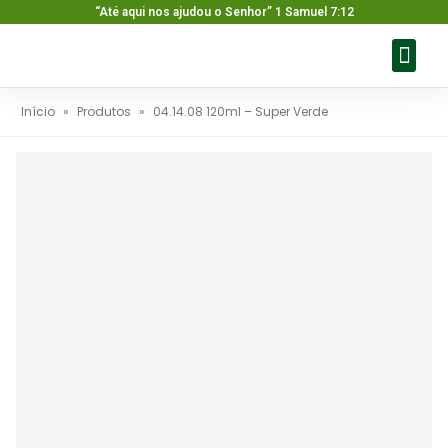
“Até aqui nos ajudou o Senhor” 1 Samuel 7:12
Sobre nós
Nossos pr
Baixar ca
Fale con
Início
»
Produtos
»
04.14.08 120ml – Super Verde